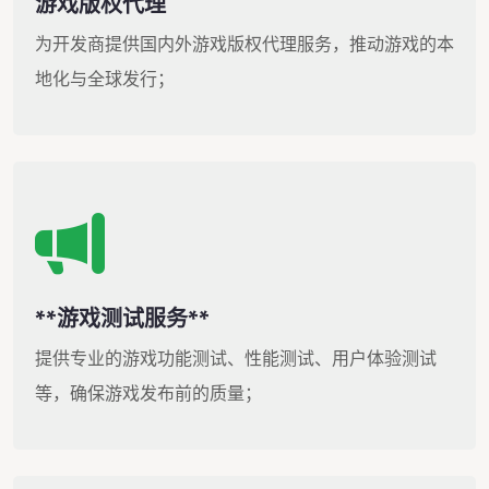
游戏版权代理
为开发商提供国内外游戏版权代理服务，推动游戏的本
地化与全球发行；
**游戏测试服务**
提供专业的游戏功能测试、性能测试、用户体验测试
等，确保游戏发布前的质量；