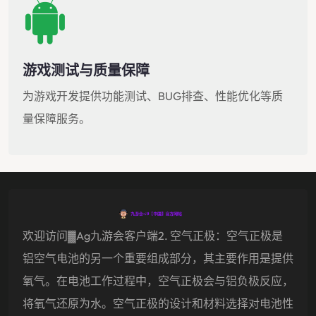
游戏测试与质量保障
为游戏开发提供功能测试、BUG排查、性能优化等质
量保障服务。
欢迎访问▓ag九游会客户端2. 空气正极：空气正极是
铝空气电池的另一个重要组成部分，其主要作用是提供
氧气。在电池工作过程中，空气正极会与铝负极反应，
将氧气还原为水。空气正极的设计和材料选择对电池性