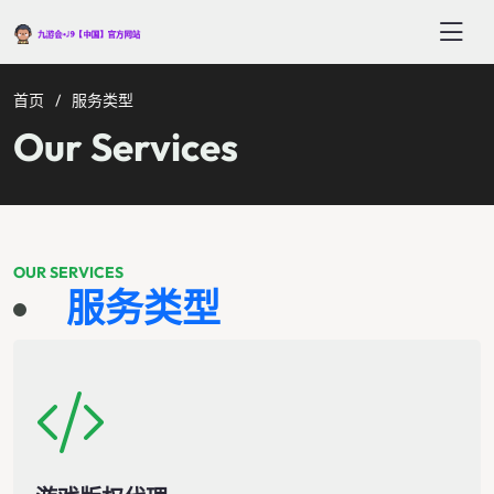
首页
服务类型
Our Services
OUR SERVICES
服务类型